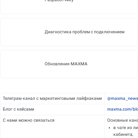
https://slite.com/api/public/n
Диагностика проблем с подключением
https://slite.com/api/public/no
Обновления MAXMA
https://slite.com/api/public/
Телеграм канал с маркетинговыми лайфхаками
@maxma_new
текст
Title
Блог с кейсами
maxma.com/bl
С нами можно связаться
Основные кан
в чате из ли
кабинета, 