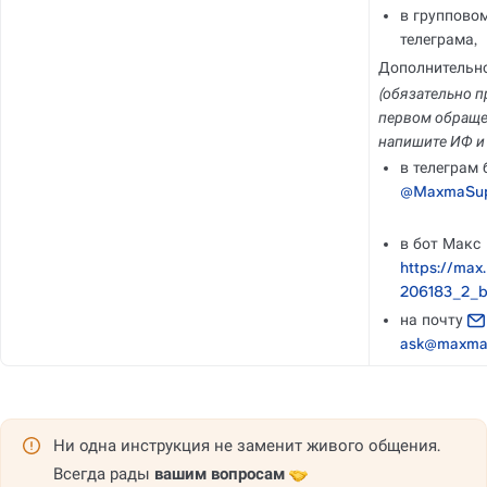
в групповом
телеграма,
Дополнительно
(обязательно пр
первом обраще
напишите ИФ и
в бот Макс 
https://max
206183_2_b
на почту 
ask@maxma
Ни одна инструкция не заменит живого общения.
Всегда рады 
вашим вопросам