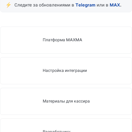
Следите за обновлениями в
 Telegram 
или в 
MAX
.
Платформа MAXMA
https://slite.com/api/public/n
Настройка интеграции
https://slite.com/api/public/n
Материалы для кассира
https://slite.com/api/public/n
Разработчику